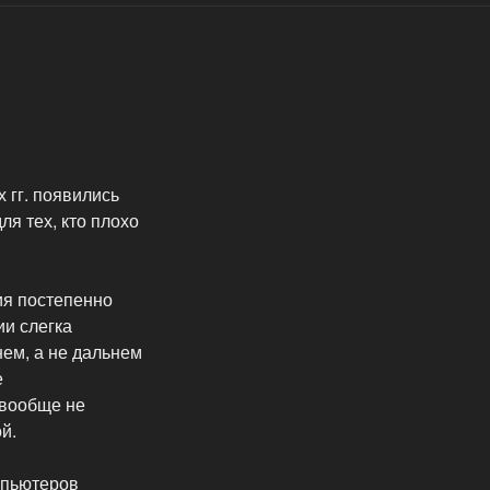
 гг. появились
я тех, кто плохо
ния постепенно
ии слегка
ем, а не дальнем
е
 вообще не
й.
мпьютеров