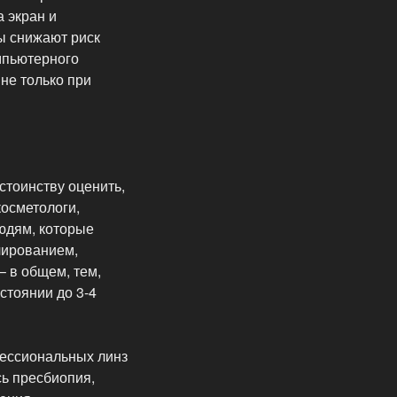
 экран и
ы снижают риск
мпьютерного
не только при
стоинству оценить,
косметологи,
людям, которые
лированием,
– в общем, тем,
стоянии до 3-4
фессиональных линз
сь пресбиопия,