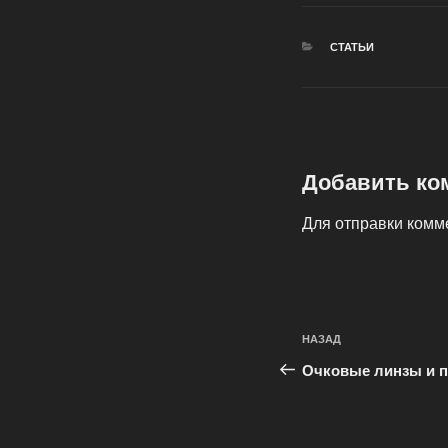
РУБРИКИ
СТАТЬИ
Добавить ко
Для отправки ком
Навигация
Предыдущая
НАЗАД
по
запись:
Очковые линзы и 
записям