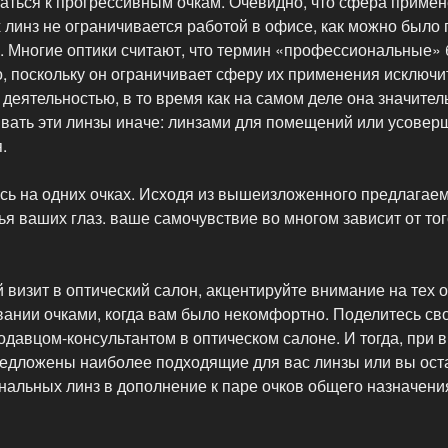
аться к прогрессивным очкам. Очевидно, что сфера приме
линз не ограничивается работой в офисе, как можно было
я. Многие оптики считают, что термин «профессиональные»
о, поскольку он ограничивает сферу их применения исключи
деятельностью, в то время как на самом деле она значител
вать эти линзы иначе: линзами для помещений или усове
.
сь на одних очках. Исходя из вышеизложенного предлагаем
я ваших глаз. ваше самочувствие во многом зависит от того
 визит в оптический салон, акцентируйте внимание на тех 
вании очками, когда вам было некомфортно. Поделитесь с
одавцом-консультантом в оптическом салоне. И тогда, при
предложены наиболее подходящие для вас линзы или вы ост
альных линз в дополнение к паре очков общего назначени