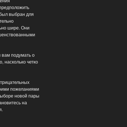
нения
 предположить
 был выбран для
тельно
ьно шире. Они
ршенствованными
 вам подумать о
, насколько четко
отрицательных
воими пожеланиями
 выборе новой пары
ановитесь на
я.