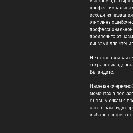
быстрее адаптиров
профессиональных 
исходя из названи
этих линз ошибочн
профессиональной 
предпочитают назы
линзами для чтения
Не останавливайте
сохранении здоровь
Вы видите.
Намечая очередной
моментах в пользо
к новым очкам с пр
очков, вам будут 
выборе профессион