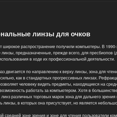
нальные линзы для очков
т широкое распространение получили компьютеры. В 1990-х
инзы, предназначенные, прежде всего, для пресбиопов (дл
 использования в ходе их профессиональной деятельности.
глаз двигается по направлению к верху линзы, зона для чте
к сильно, как в стандартных прогрессивных линзах. Рефракц
позволяет человеку видеть предметы, находящиеся на средн
 возможность работать за компьютером. Хотя в большинств
линз различных торговых марок зона для дальнего зрения
ь линзы, в которых она присутствует, но является небольшо
й средней зоне зрения и зоне для чтения пользователи ко