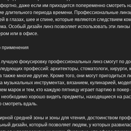
мфортно, даже если им приходится попеременно смотреть на
ние длительного периода времени. Профессиональные линз
ей в глазах, шее и спине, которые являются следствием ко
ма. Особый дизайн линз позволяет использовать эти линзы 
ером или в офисе.
р применения
 лучшую фокусировку профессиональных линз смогут по до
следующих профессий: архитекторы, стоматологи, хирурги, 
а также многие другие. Кроме того, они могут пригодиться 
на музыкальных инструментах, вязанием, кулинарией, моде
м марок и тем, кто каждую пятницу играет партию в покер 
ы необходимо хорошо видеть предметы, находящиеся на рас
о смотреть вдаль.
рной средней зоны и зоны для чтения, достоинством про
ьный дизайн, который позволяет людям, у которых развила