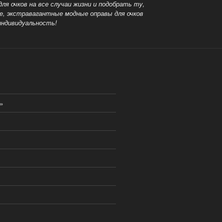
я очков на все случаи жизни и подобрать ту,
е, экстравагантные модные оправы для очков
индивидуальность!
»