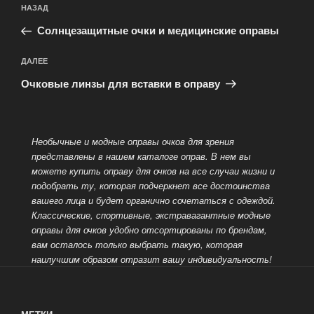
Предыдущая
НАЗАД
по
запись:
записям
Солнцезащитные очки и медицинские оправы
Следующая
ДАЛЕЕ
запись
Очковые линзы для вставки в оправу
Необычные и модные оправы очков для зрения
представлены в нашем каталоге оправ. В нем вы
можете купить оправу для очков на все случаи жизни и
подобрать ту, которая подчеркнет все достоинства
вашего лица и будет органично
сочетаться с одеждой.
Классические, спортивные, экстравагантные модные
оправы для очков удобно отсортированы по брендам,
вам осталось только выбрать такую, которая
наилучшим образом отразит вашу индивидуальность!