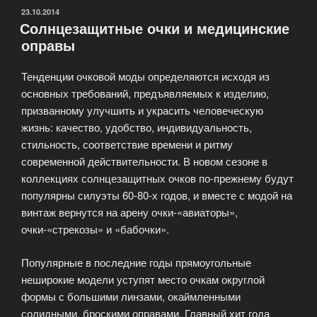
аксессуар
ОПУБЛИКОВАНО
23.10.2014
Солнцезащитные очки и медицинские
для
оправы
создания
образа»
Тенденции очковой моды определяются исходя из
основных требований, предъявляемых к изделию,
призванному улучшить и украсить человеческую
жизнь: качество, удобство, индивидуальность,
стильность, соответствие времени и ритму
современной действительности. В новом сезоне в
коллекциях солнцезащитных очков по-прежнему будут
популярны силуэты 60-80-х годов, и вместе с модой на
винтаж вернутся на арену очки-«авиаторы»,
очки-«стрекозы» и «бабочки».
Популярные в последние годы прямоугольные
неширокие модели уступят место очкам округлой
формы с большими линзами, окаймленными
солидными, броскими оправами. Главный хит года