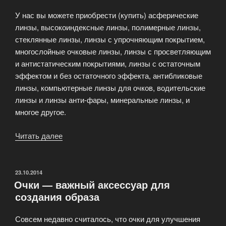
У нас вы можете приобрести (купить) асферические
линзы, высокоиндексные линзы, полимерные линзы,
стеклянные линзы, линзы с упрочняющим покрытием,
многослойные очковые линзы, линзы с просветляющим
и антистатическим покрытиями, линзы с остаточным
эффектом и без остаточного эффекта, антибликовые
линзы, компьютерные линзы для очков, водительские
линзы и линзы анти-фары, минеральные линзы, и
многое другое.
Читать далее
«Очковые
линзы
для
вставки
ОПУБЛИКОВАНО
23.10.2014
Очки — важный аксессуар для
в
создания образа
оправу»
Совсем недавно считалось, что очки для улучшения