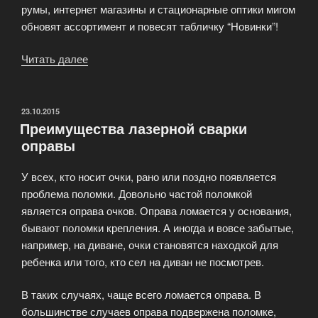
румы, интернет магазины и стационарные оптики мигом
обновят ассортимент и повесят табличку “Новинки”!
Читать далее
«Очки
нового
года,
что
ОПУБЛИКОВАНО
23.10.2015
Преимущества лазерной сварки
новенького?»
оправы
У всех, кто носит очки, рано или поздно появляется
проблема поломки. Довольно частой поломкой
является оправа очков. Оправа ломается у основания,
бывают поломки крепления. А иногда и вовсе забытые,
например, на диване, очки становятся находкой для
ребенка или того, кто сел на диван не посмотрев.
В таких случаях, чаще всего ломается оправа. В
большинстве случаев оправа подвержена поломке,