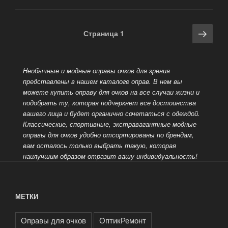
Навигация
Сле
Страница
1
по
стра
записям
Необычные и модные оправы очков для зрения
представлены в нашем каталоге оправ. В нем вы
можете купить оправу для очков на все случаи жизни и
подобрать ту, которая подчеркнет все достоинства
вашего лица и будет органично
сочетаться с одеждой.
Классические, спортивные, экстравагантные модные
оправы для очков удобно отсортированы по брендам,
вам осталось только выбрать такую, которая
наилучшим образом отразит вашу индивидуальность!
МЕТКИ
Оправы для очков
ОптикРемонт