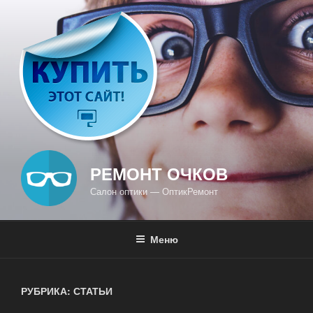
Перейти
к
содержимому
РЕМОНТ ОЧКОВ
Салон оптики — ОптикРемонт
Меню
РУБРИКА: СТАТЬИ