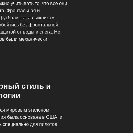
жно учитывать то, что все они
та. Фронтальная и
футболиста, а лыжникам
 обойтись без фронтальной.
ащитой от воды и снега. Но
нов были механически
арный стиль и
логии
ется мировым эталоном
ания была основана в США, и
ь специально для пилотов