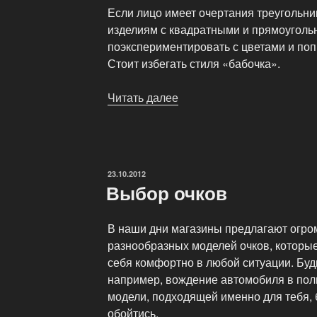
Если лицо имеет очертания треугольник
изделиям с квадратными и прямоугол
поэкспериментировать с цветами и поп
Стоит избегать стиля «бабочка».
Читать далее
«Очки
по
типу
лица»
ОПУБЛИКОВАНО
23.10.2012
Выбор очков
В наши дни магазины предлагают огро
разнообразных моделей очков, которые
себя комфортно в любой ситуации. Будь
например, вождение автомобиля в пол
модели, подходящей именно для тебя,
обойтись.