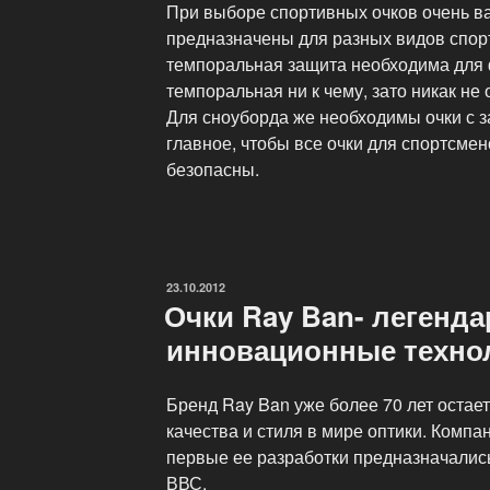
При выборе спортивных очков очень ва
предназначены для разных видов спор
темпоральная защита необходима для 
темпоральная ни к чему, зато никак не
Для сноуборда же необходимы очки с з
главное, чтобы все очки для спортсме
безопасны.
ОПУБЛИКОВАНО
23.10.2012
Очки Ray Ban- легенд
инновационные техно
Бренд Ray Ban уже более 70 лет оста
качества и стиля в мире оптики. Комп
первые ее разработки предназначалис
ВВС.