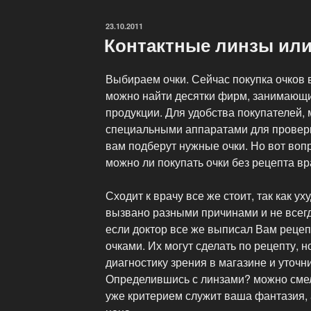
легендарный
стиль
ОПУБЛИКОВАНО
23.10.2011
и
Контактные линзы или
инновационные
технологии»
Выбираем очки. Сейчас покупка очков 
можно найти десятки фирм, занимающ
продукции. Для удобства покупателей,
специальными аппаратами для проверк
вам подберут нужные очки. Но вот воп
можно ли покупать очки без рецепта в
Сходит к врачу все же стоит, так как у
вызвано разными причинами и не всегд
если доктор все же выписал Вам рецепт
очками. Их могут сделать по рецепту, 
диагностику зрения в магазине и уточни
Определившись с линзами? можно смел
уже критерием служит ваша фантазия, 