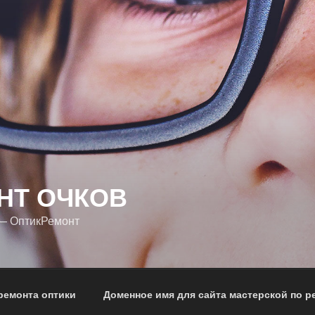
НТ ОЧКОВ
 — ОптикРемонт
ремонта оптики
Доменное имя для сайта мастерской по р