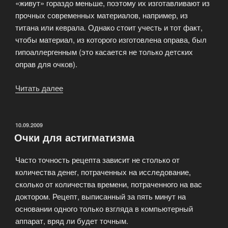
«живут» гораздо меньше, поэтому их изготавливают из
прочных современных материалов, например, из
титана или кеврала. Однако стоит учесть и тот факт,
чтобы материал, из которого изготовлена оправа, был
гипоаллергенным (это касается не только детских
оправ для очков).
Читать далее
«Детские
оправы
для
очков.
ОПУБЛИКОВАНО
10.09.2009
Очки для астигматизма
Как
выбрать
Часто точность рецепта зависит не столько от
оправу
количества денег, потраченных на исследование,
ребенку?»
сколько от количества времени, потраченного на вас
доктором. Рецепт, выписанный за пять минут на
основании одного только взгляда в компьютерный
аппарат, вряд ли будет точным.