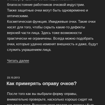
благосостояние работников очковой индустрии.
Также защитные очки могут быть одновременно и
оптическими.
Косметическая функция. Имиджевые очки. Такие очки
носят для того, чтобы скрыть какие-то дефекты
верхней части лица. Здесь тоже возможности
практически не ограничены. Всегда можно подобрать
очки, которые удачно изменят внешность и даже, будут
служить украшением лица.
Читать далее
«Как
выбрать
и
качественную
ОПУБЛИКОВАНО
23.10.2013
Как примерять оправу очков?
удобную
оправу?»
После того как вы выбрали форму оправы,
внимательно проверьте, насколько хорошо сидят на
вас ваши очки. Внешние края овалов не должны быть