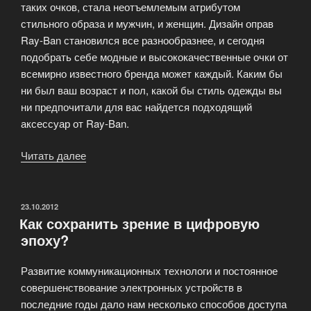
таких очков, стала неотъемлемым атрибутом
стильного образа и мужчин, и женщин. Дизайн оправ
Ray-Ban становился все разнообразнее, и сегодня
подобрать себе модные и высококачественные очки от
всемирно известного бренда может каждый. Каким бы
ни был ваш возраст и пол, какой бы стиль одежды вы
ни предпочитали для вас найдется подходящий
аксессуар от Ray-Ban.
Читать далее
«Очки
Ray
Ban-
легендарный
ОПУБЛИКОВАНО
23.10.2012
Как сохранить зрение в цифровую
стиль
эпоху?
и
инновационные
Развитие коммуникационных технологи и постоянное
технологии»
совершенствование электронных устройств в
последние годы дало нам несколько способов доступа