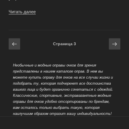
Читать далее
«Как
сохранить
зрение
в
цифровую
Навигация
Предыдущая
Сле
Страница
3
эпоху?»
по
страница
стра
записям
Необычные и модные оправы очков для зрения
представлены в нашем каталоге оправ. В нем вы
можете купить оправу для очков на все случаи жизни и
подобрать ту, которая подчеркнет все достоинства
вашего лица и будет органично
сочетаться с одеждой.
Классические, спортивные, экстравагантные модные
оправы для очков удобно отсортированы по брендам,
вам осталось только выбрать такую, которая
наилучшим образом отразит вашу индивидуальность!