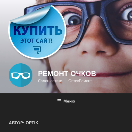
Перейти
к
содержимому
РЕМОНТ ОЧКОВ
Салон оптики — ОптикРемонт
Меню
АВТОР:
OPTIK