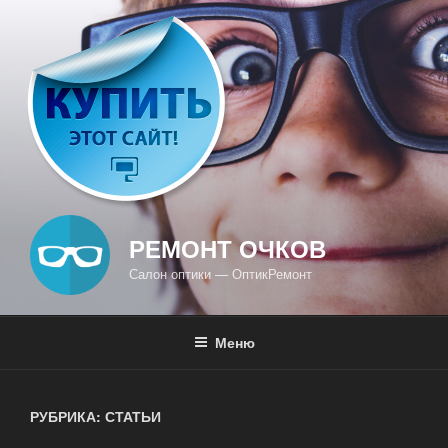
Перейти
к
содержимому
РЕМОНТ ОЧКОВ
Салон оптики — ОптикРемонт
Меню
РУБРИКА: СТАТЬИ