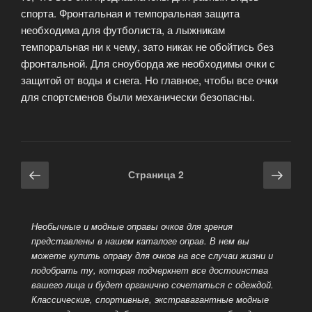
спорта. Фронтальная и темпоральная защита
необходима для футболиста, а лыжникам
темпоральная ни к чему, зато никак не обойтись без
фронтальной. Для сноуборда же необходимы очки с
защитой от воды и снега. Но главное, чтобы все очки
для спортсменов были механически безопасны.
Навигация
Предыдущая
Сле
Страница
2
по
страница
стра
записям
Необычные и модные оправы очков для зрения
представлены в нашем каталоге оправ. В нем вы
можете купить оправу для очков на все случаи жизни и
подобрать ту, которая подчеркнет все достоинства
вашего лица и будет органично
сочетаться с одеждой.
Классические, спортивные, экстравагантные модные