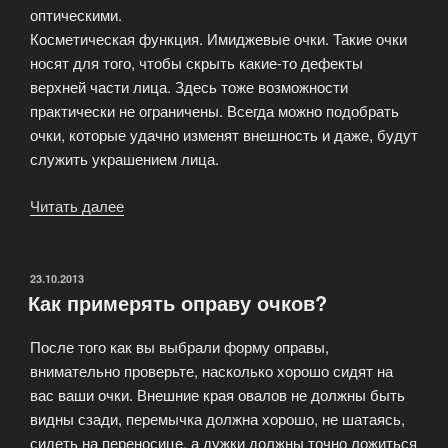
оптическими.
Косметическая функция. Имиджевые очки. Такие очки
носят для того, чтобы скрыть какие-то дефекты
верхней части лица. Здесь тоже возможности
практически не ограничены. Всегда можно подобрать
очки, которые удачно изменят внешность и даже, будут
служить украшением лица.
Читать далее
«Как
выбрать
и
качественную
ОПУБЛИКОВАНО
23.10.2013
Как примерять оправу очков?
удобную
оправу?»
После того как вы выбрали форму оправы,
внимательно проверьте, насколько хорошо сидят на
вас ваши очки. Внешние края овалов не должны быть
видны сзади, перемычка должна хорошо, не шатаясь,
сидеть на переносице, а дужки должны точно ложиться