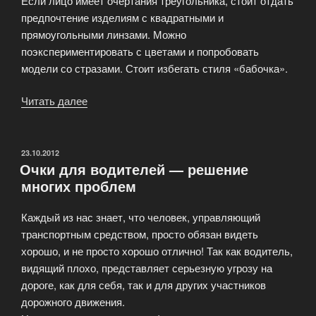
Если лицо имеет очертания треугольника, стоит отдать
предпочтение изделиям с квадратными и
прямоугольными линзами. Можно
поэкспериментировать с цветами и попробовать
модели со стразами. Стоит избегать стиля «бабочка».
Читать далее
«Очки
по
типу
лица»
ОПУБЛИКОВАНО
23.10.2012
Очки для водителей — решение
многих проблем
Каждый из нас знает, что человек, управляющий
транспортным средством, просто обязан видеть
хорошо, и не просто хорошо отлично! Так как водитель,
видящий плохо, представляет серьезную угрозу на
дороге, как для себя, так и для других участников
дорожного движения.