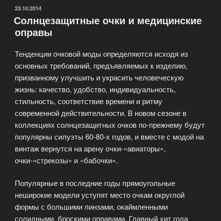
аксессуар
ОПУБЛИКОВАНО
23.10.2014
Солнцезащитные очки и медицинские
для
оправы
создания
образа»
Тенденции очковой моды определяются исходя из
основных требований, предъявляемых к изделию,
призванному улучшить и украсить человеческую
жизнь: качество, удобство, индивидуальность,
стильность, соответствие времени и ритму
современной действительности. В новом сезоне в
коллекциях солнцезащитных очков по-прежнему будут
популярны силуэты 60-80-х годов, и вместе с модой на
винтаж вернутся на арену очки-«авиаторы»,
очки-«стрекозы» и «бабочки».
Популярные в последние годы прямоугольные
неширокие модели уступят место очкам округлой
формы с большими линзами, окаймленными
солидными, броскими оправами. Главный хит года