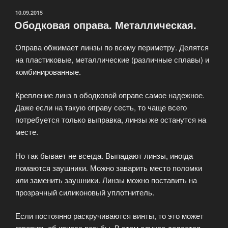
ОПУБЛИКОВАНО
10.09.2015
Ободковая оправа. Металлическая.
Оправа обжимает линзы по всему периметру. Делятся
на пластиковые, металлические (различные сплавы) и
комбинированные.
Крепление линз в ободковой оправе самое надежное.
Даже если на такую оправу сесть, то чаще всего
потребуется только выправка, линзы же останутся на
месте.
Но так бывает не всегда. Выпадают линзы, иногда
ломаются заушники. Можно заварить место поломки
или заменить заушники. Линзы можно поставить на
прозрачный силиконовый уплотнитель.
Если постоянно раскручиваются винты, то это может
говорить об износе резьбы. В этом случае делается