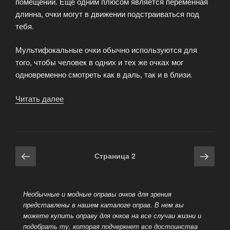
помещений. Еще одним плюсом является переменная
длинна, очки могут в движении подстраиваться под
тебя.
Мультифокальные очки обычно используются для
того, чтобы человек в одних и тех же очках мог
одновременно смотреть как в даль, так и в близи.
Читать далее
«Критерии
выбора
оптики»
Навигация
Предыдущая
Сле
Страница
2
по
страница
стра
записям
Необычные и модные оправы очков для зрения
представлены в нашем каталоге оправ. В нем вы
можете купить оправу для очков на все случаи жизни и
подобрать ту, которая подчеркнет все достоинства