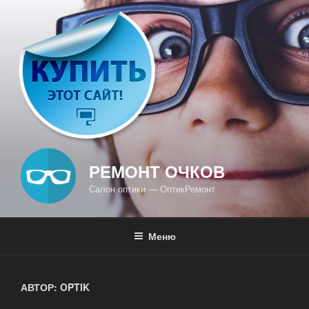
Перейти
к
содержимому
РЕМОНТ ОЧКОВ
Салон оптики — ОптикРемонт
Меню
АВТОР:
OPTIK