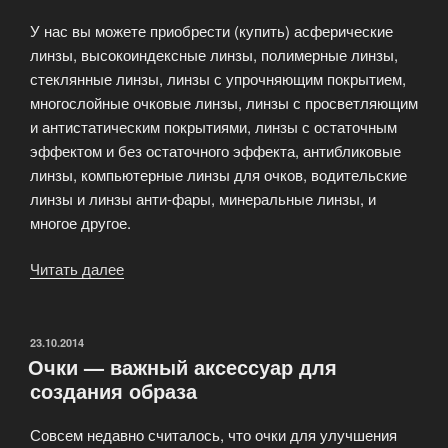
У нас вы можете приобрести (купить) асферические
линзы, высокоиндексные линзы, полимерные линзы,
стеклянные линзы, линзы с упрочняющим покрытием,
многослойные очковые линзы, линзы с просветляющим
и антистатическим покрытиями, линзы с остаточным
эффектом и без остаточного эффекта, антибликовые
линзы, компьютерные линзы для очков, водительские
линзы и линзы анти-фары, минеральные линзы, и
многое другое.
Читать далее
«Очковые
линзы
для
вставки
ОПУБЛИКОВАНО
23.10.2014
Очки — важный аксессуар для
в
создания образа
оправу»
Совсем недавно считалось, что очки для улучшения