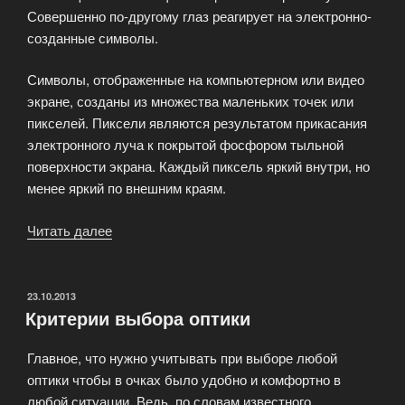
Совершенно по-другому глаз реагирует на электронно-
созданные символы.
Символы, отображенные на компьютерном или видео
экране, созданы из множества маленьких точек или
пикселей. Пиксели являются результатом прикасания
электронного луча к покрытой фосфором тыльной
поверхности экрана. Каждый пиксель яркий внутри, но
менее яркий по внешним краям.
Читать далее
«Компьютерный
зрительный
синдром
и
ОПУБЛИКОВАНО
23.10.2013
Критерии выбора оптики
компьютерные
очки»
Главное, что нужно учитывать при выборе любой
оптики чтобы в очках было удобно и комфортно в
любой ситуации. Ведь, по словам известного