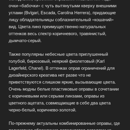
очки-«бабочки» с чуть вытянутыми кверху внешними
углами (Bvlgari, Escada, Carolina Herrera), придающие
лицу обладательницы соблазнительный «кошачий»
вид. Цвета линз преимущественно натуральных
оттенков весь спектр коричневого, травянистый,
дымчато-серый.
Также популярны небесные цвета приглушенный
голубой, бирюзовый, неяркий фиолетовый (Karl
Lagerfeld, Chanel). В оттенках оправ ограничений для
дизайнерского креатива нет разве что не
приветствуются слишком яркие, вызывающие цвета.
Очень модны белые пластиковые оправы в сочетании
с коричневыми или серыми линзами, оправы из
цветного ацетата, совмещающие в себе два цвета
черно-белый, коричнево-золотой.
По-прежнему актуальны комбинированные оправы, где
полимерное обрамление дополняется деталями из